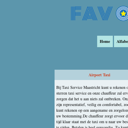
Home
Alfabe
Airport Taxi
Bij Taxi Service Maastricht kunt u rekenen 
sterren taxi service en onze chauffeur zal er
zorgen dat het u aan niets zal ontbreken. Onz
zijn representatief, veilig en comfortabel, zo
kunt rekenen op een aangename en zorgeloze
uw bestemming.De chauffeur zorgt ervoor da
tijd klaar staat met de taxi om u naar uw b
te rijden. Betalen is heel eenvoudig. Zo kun