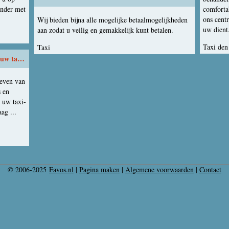
onder met
comfortab
ons centr
Wij bieden bijna alle mogelijke betaalmogelijkheden
uw dient
aan zodat u veilig en gemakkelijk kunt betalen.
Taxi den
Taxi
uw taxirit
geven van
s en
 uw taxi-
ag ...
© 2006-2025
Favos.nl
|
Pagina maken
|
Algemene voorwaarden
|
Contact