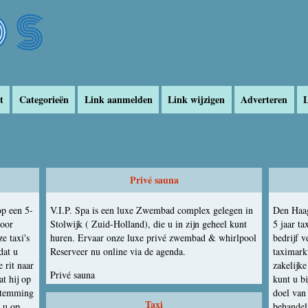
t
Categorieën
Link aanmelden
Link wijzigen
Adverteren
L
Privé sauna
op een 5-
V.I.P. Spa is een luxe Zwembad complex gelegen in
Den Haag
voor
Stolwijk ( Zuid-Holland), die u in zijn geheel kunt
5 jaar t
e taxi's
huren. Ervaar onze luxe privé zwembad & whirlpool
bedrijf v
dat u
Reserveer nu online via de agenda.
taximark
 rit naar
zakelijk
Privé sauna
t hij op
kunt u bi
estemming
doel van 
Taxi
t u op
behandel